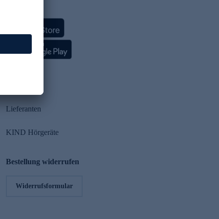
HSE App
Partner
Lieferanten
KIND Hörgeräte
Bestellung widerrufen
Widerrufsformular