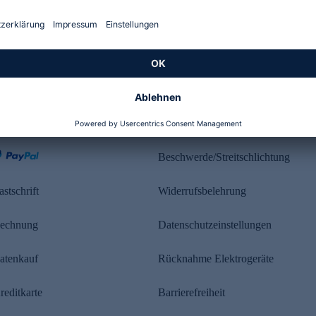
Kundenbewertung
ahlung
Rechtliches
Beschwerde/Streitschlichtung
astschrift
Widerrufsbelehrung
echnung
Datenschutzeinstellungen
atenkauf
Rücknahme Elektrogeräte
reditkarte
Barrierefreiheit