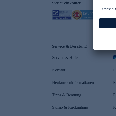
Sicher einkaufen
Service & Beratung
Z
Service & Hilfe
Kontakt
L
Neukundeninformationen
R
Tipps & Beratung
R
Storno & Rücknahme
K