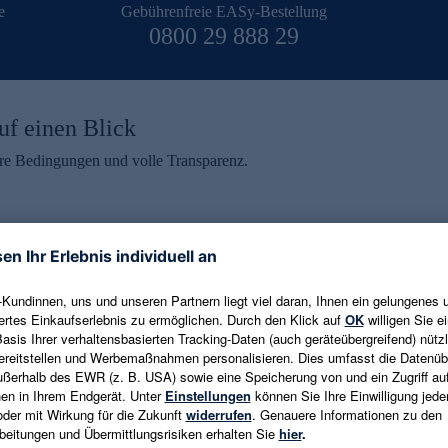
e
Gebührenfreie EASy-Bestellung
0800 29 888 29
uf einen Blick
aire Bedingungen und volle Transparenz.
ein erhalten
eren und aktuelle Trends,
E-Mail-Adresse eingeben
alten. Als Dankeschön
ne Abmeldung ist jederzeit in
Es gelten die
Datenschutzrichtlinien
un