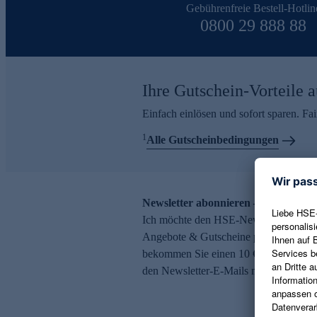
Gebührenfreie Bestell-Hotlin
0800 29 888 88
Ihre Gutschein-Vorteile a
Einfach einlösen und sofort sparen. F
1
Alle Gutscheinbedingungen
Newsletter abonnieren – 10 € Gutsch
Ich möchte den HSE-Newsletter abonni
Angebote & Gutscheine per E-Mail erh
bekommen Sie einen 10 € Gutschein. Ei
den Newsletter-E-Mails möglich.