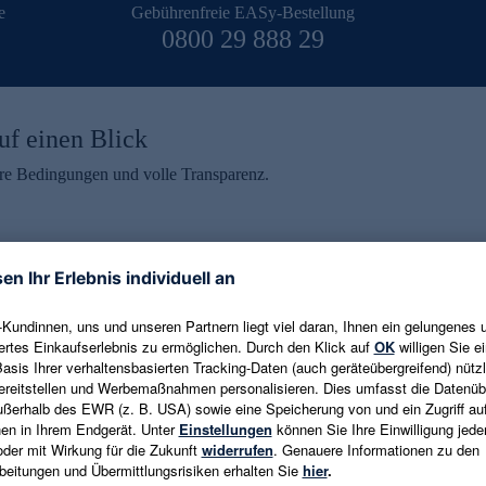
e
Gebührenfreie EASy-Bestellung
0800 29 888 29
uf einen Blick
aire Bedingungen und volle Transparenz.
ein erhalten
eren und aktuelle Trends,
E-Mail-Adresse eingeben
alten. Als Dankeschön
ne Abmeldung ist jederzeit in
Es gelten die
Datenschutzrichtlinien
un