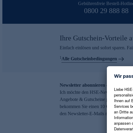
Gebührenfreie Bestell-Hotlin
0800 29 888 88
Ihre Gutschein-Vorteile a
Einfach einlösen und sofort sparen. F
1
Alle Gutscheinbedingungen
Newsletter abonnieren – 10 € Gutsch
Ich möchte den HSE-Newsletter abonni
Angebote & Gutscheine per E-Mail erh
bekommen Sie einen 10 € Gutschein. Ei
den Newsletter-E-Mails möglich.