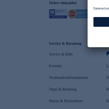
Sicher einkaufen
Service & Beratung
Z
Service & Hilfe
Kontakt
L
Neukundeninformationen
R
Tipps & Beratung
R
Storno & Rücknahme
K