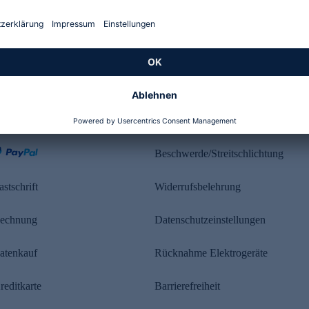
Kundenbewertung
ahlung
Rechtliches
Beschwerde/Streitschlichtung
astschrift
Widerrufsbelehrung
echnung
Datenschutzeinstellungen
atenkauf
Rücknahme Elektrogeräte
reditkarte
Barrierefreiheit