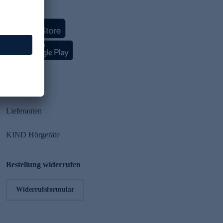
HSE App
Partner
Lieferanten
KIND Hörgeräte
Bestellung widerrufen
Widerrufsformular