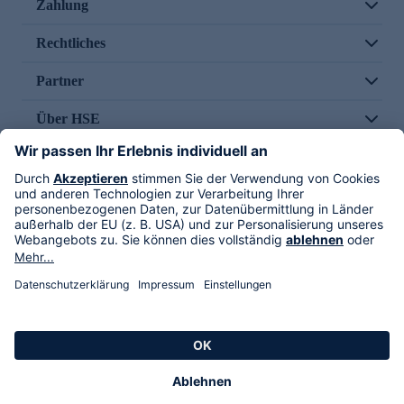
Zahlung
Rechtliches
Partner
Über HSE
Im TV
HSE International
Versand durch
Folge uns
AGB
Datenschutz
Impressum
Alle Rechte vorbehalten. Alle Preise inkl. gesetzlicher MwSt., zzgl. Versandkosten.