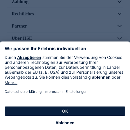
Zahlung
Rechtliches
Partner
Über HSE
Im TV
HSE International
Versand durch
Folge uns
AGB
Datenschutz
Impressum
Alle Rechte vorbehalten. Alle Preise inkl. gesetzlicher MwSt., zzgl. Versandkosten.