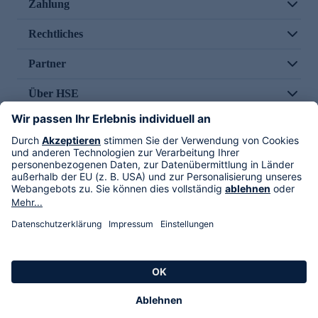
Zahlung
Rechtliches
Partner
Über HSE
Im TV
HSE International
Versand durch
Folge uns
AGB
Datenschutz
Impressum
Alle Rechte vorbehalten. Alle Preise inkl. gesetzlicher MwSt., zzgl. Versandkosten.