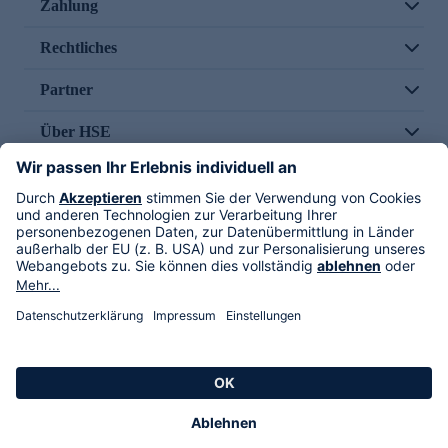
Zahlung
Rechtliches
Partner
Über HSE
Im TV
HSE International
Versand durch
Folge uns
AGB
Datenschutz
Impressum
Alle Rechte vorbehalten. Alle Preise inkl. gesetzlicher MwSt., zzgl. Versandkosten.