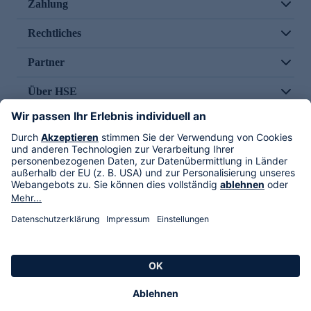
Zahlung
Rechtliches
Partner
Über HSE
Im TV
HSE International
Versand durch
Folge uns
AGB
Datenschutz
Impressum
Alle Rechte vorbehalten. Alle Preise inkl. gesetzlicher MwSt., zzgl. Versandkosten.