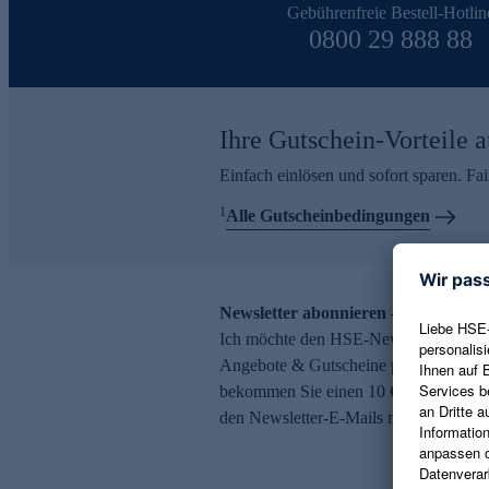
Gebührenfreie Bestell-Hotlin
0800 29 888 88
Ihre Gutschein-Vorteile a
Einfach einlösen und sofort sparen. F
1
Alle Gutscheinbedingungen
Newsletter abonnieren – 10 € Gutsch
Ich möchte den HSE-Newsletter abonni
Angebote & Gutscheine per E-Mail erh
bekommen Sie einen 10 € Gutschein. Ei
den Newsletter-E-Mails möglich.