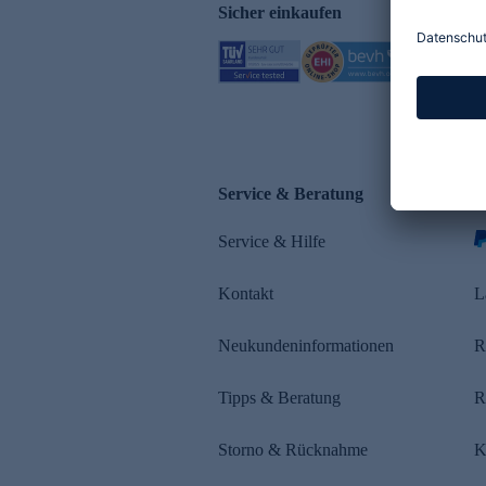
Sicher einkaufen
Service & Beratung
Z
Service & Hilfe
Kontakt
L
Neukundeninformationen
R
Tipps & Beratung
R
Storno & Rücknahme
K