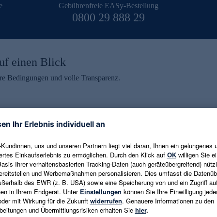
e
Gebührenfreie EASy-Bestellung
0800 29 888 29
uf einen Blick
aire Bedingungen und volle Transparenz.
ein erhalten
eren und aktuelle Trends,
E-Mail-Adresse eingeben
alten. Als Dankeschön
ne Abmeldung ist jederzeit in
Es gelten die
Datenschutzrichtlinien
un