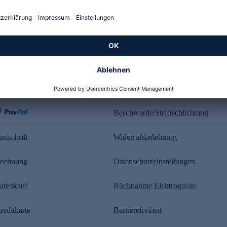
Kundenbewertung
ahlung
Rechtliches
Beschwerde/Streitschlichtung
astschrift
Widerrufsbelehrung
echnung
Datenschutzeinstellungen
atenkauf
Rücknahme Elektrogeräte
reditkarte
Barrierefreiheit