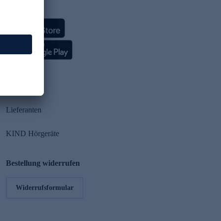
HSE App
Partner
Lieferanten
KIND Hörgeräte
Bestellung widerrufen
Widerrufsformular