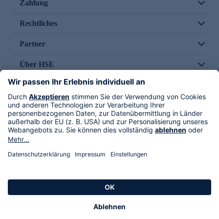
Zahlung
Rechtliches
Partner
Über HSE
Im TV
HSE International
Versand durch
Folge uns
AGB
Datenschutz
Impressum
Alle Rechte vorbehalten. Alle Preise inkl. gesetzlicher MwSt., zzgl. Versandkosten.