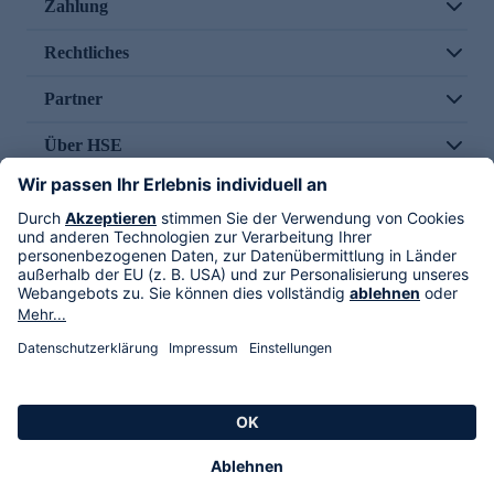
Zahlung
Rechtliches
Partner
Über HSE
Im TV
HSE International
Versand durch
Folge uns
AGB
Datenschutz
Impressum
Alle Rechte vorbehalten. Alle Preise inkl. gesetzlicher MwSt., zzgl. Versandkosten.