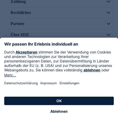
Zahlung
Rechtliches
Partner
Über HSE
Im TV
HSE International
Versand durch
Folge uns
AGB
Datenschutz
Impressum
Alle Rechte vorbehalten. Alle Preise inkl. gesetzlicher MwSt., zzgl. Versandkosten.