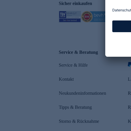
Sicher einkaufen
Service & Beratung
Z
Service & Hilfe
Kontakt
L
Neukundeninformationen
R
Tipps & Beratung
R
Storno & Rücknahme
K