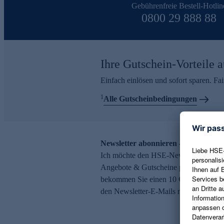
Gebührenfreie Bestell-Hotlin
0800 29 888 88
Ihre Gutschein-Vorteile a
Einfach einlösen und sofort sparen. F
1
Alle Gutscheinbedingungen
Newsletter abonnieren – 10 € Gutsch
Ich möchte den HSE-Newsletter abonni
Angebote & Gutscheine per E-Mail erh
bekommen Sie einen 10 € Gutschein. Ei
den Newsletter-E-Mails möglich.