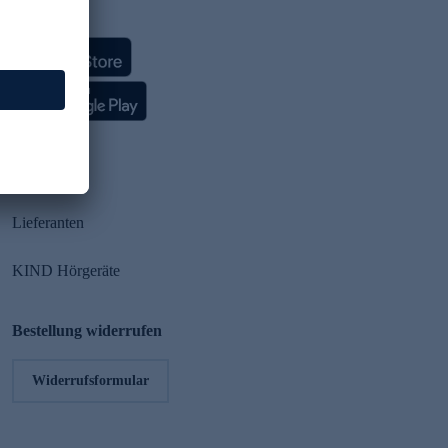
HSE App
Partner
Lieferanten
KIND Hörgeräte
Bestellung widerrufen
Widerrufsformular