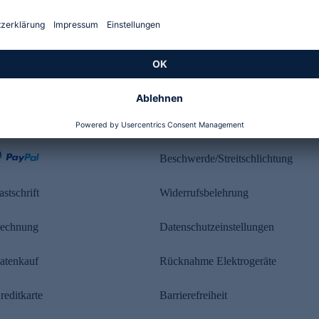
Kundenbewertung
ahlung
Rechtliches
Beschwerde/Streitschlichtung
astschrift
Widerrufsbelehrung
echnung
Datenschutzeinstellungen
atenkauf
Rücknahme Elektrogeräte
reditkarte
Barrierefreiheit