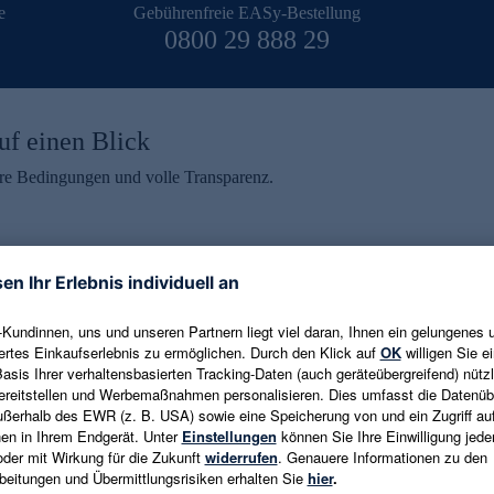
e
Gebührenfreie EASy-Bestellung
0800 29 888 29
uf einen Blick
aire Bedingungen und volle Transparenz.
ein erhalten
eren und aktuelle Trends,
E-Mail-Adresse eingeben
alten. Als Dankeschön
ne Abmeldung ist jederzeit in
Es gelten die
Datenschutzrichtlinien
un