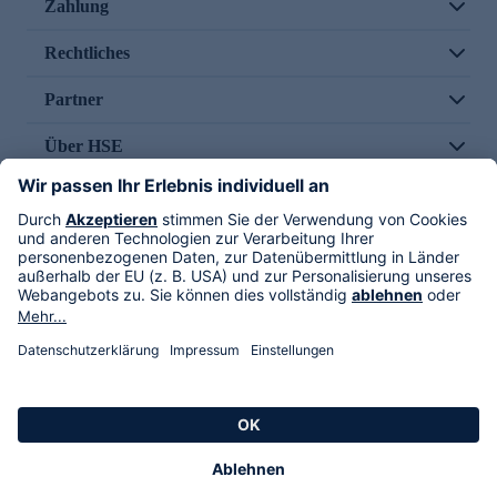
Zahlung
Rechtliches
Partner
Über HSE
Im TV
HSE International
Versand durch
Folge uns
AGB
Datenschutz
Impressum
Alle Rechte vorbehalten. Alle Preise inkl. gesetzlicher MwSt., zzgl. Versandkosten.