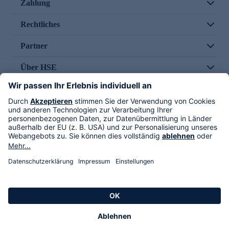
Zahlung
Rechtliches
Partner
Über HSE
Im TV
HSE International
Versand durch
Folge uns
AGB
Datenschutz
Impressum
Alle Rechte vorbehalten. Alle Preise inkl. gesetzlicher MwSt., zzgl. Versandkosten.