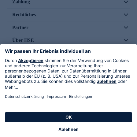
Zahlung
Rechtliches
Partner
Über HSE
Im TV
HSE International
Versand durch
Folge uns
AGB
Datenschutz
Impressum
Alle Rechte vorbehalten. Alle Preise inkl. gesetzlicher MwSt., zzgl. Versandkosten.