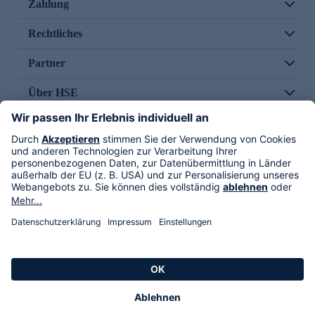
Zahlung
Rechtliches
Partner
Über HSE
Im TV
HSE International
Versand durch
Folge uns
AGB
Datenschutz
Impressum
Alle Rechte vorbehalten. Alle Preise inkl. gesetzlicher MwSt., zzgl. Versandkosten.