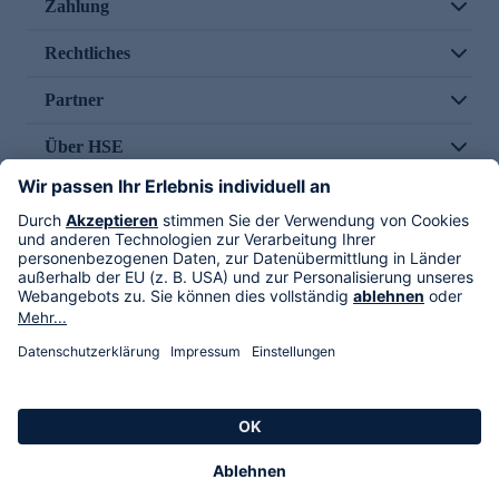
Zahlung
Rechtliches
Partner
Über HSE
Im TV
HSE International
Versand durch
Folge uns
AGB
Datenschutz
Impressum
Alle Rechte vorbehalten. Alle Preise inkl. gesetzlicher MwSt., zzgl. Versandkosten.