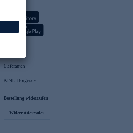
HSE App
Partner
Lieferanten
KIND Hörgeräte
Bestellung widerrufen
Widerrufsformular