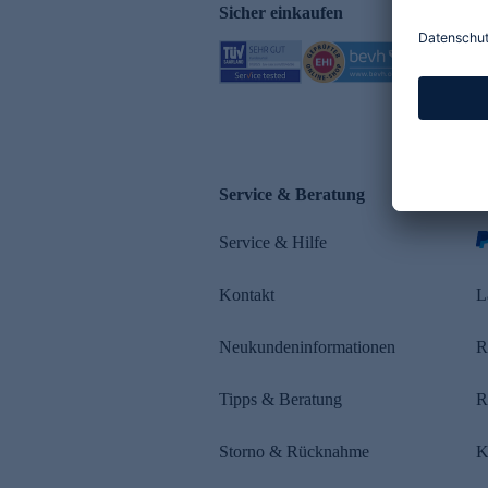
Sicher einkaufen
Service & Beratung
Z
Service & Hilfe
s
Kontakt
L
Neukundeninformationen
R
Tipps & Beratung
R
Storno & Rücknahme
K