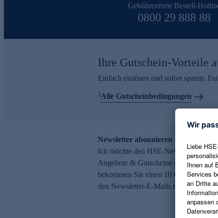
Gebührenfreie Bestell-Hotlin
0800 29 888 88
Ihre Gutschein-Vorteile a
Einfach einlösen und sofort sparen. F
1
Alle Gutscheinbedingungen
Newsletter abonnieren – 10 € Gutsch
Ich möchte den HSE-Newsletter abonni
Angebote & Gutscheine per E-Mail erh
bekommen Sie einen 10 € Gutschein. Ei
den Newsletter-E-Mails möglich.