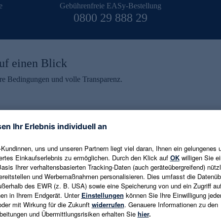
e
Gebührenfreie EASy-Bestellung
0800 29 888 29
uf einen Blick
aire Bedingungen und volle Transparenz.
ein erhalten
eren und aktuelle Trends,
E-Mail-Adresse eingeben
alten. Als Dankeschön
ne Abmeldung ist jederzeit in
Es gelten die
Datenschutzrichtlinien
un