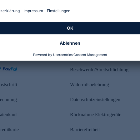
Kundenbewertung
ahlung
Rechtliches
Beschwerde/Streitschlichtung
astschrift
Widerrufsbelehrung
echnung
Datenschutzeinstellungen
atenkauf
Rücknahme Elektrogeräte
reditkarte
Barrierefreiheit