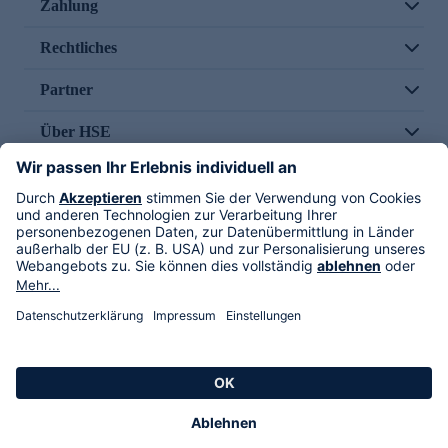
Zahlung
Rechtliches
Partner
Über HSE
Im TV
HSE International
Versand durch
Folge uns
AGB
Datenschutz
Impressum
Alle Rechte vorbehalten. Alle Preise inkl. gesetzlicher MwSt., zzgl. Versandkosten.