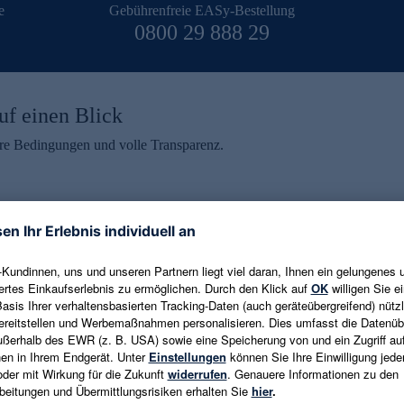
e
Gebührenfreie EASy-Bestellung
0800 29 888 29
uf einen Blick
aire Bedingungen und volle Transparenz.
ein erhalten
eren und aktuelle Trends,
E-Mail-Adresse eingeben
alten. Als Dankeschön
ne Abmeldung ist jederzeit in
Es gelten die
Datenschutzrichtlinien
un