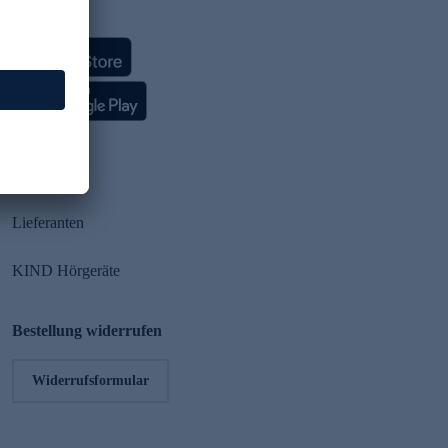
HSE App
Partner
Lieferanten
KIND Hörgeräte
Bestellung widerrufen
Widerrufsformular