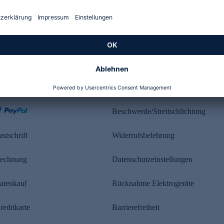
Kundenbewertung
ahlung
Rechtliches
Beschwerde/Streitschlichtung
astschrift
Widerrufsbelehrung
echnung
Datenschutzeinstellungen
atenkauf
Rücknahme Elektrogeräte
reditkarte
Barrierefreiheit