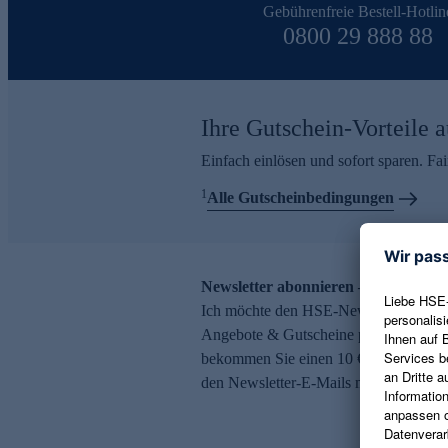
Gebührenfreie Bestell-Hotlin
0800 29 888 88
Ihre Gutschein-Vorteile a
Einfach einlösen und sofort sparen. F
1
Alle Gutscheinbedingungen
Newsletter abonnieren – 10 € Gutsch
Ich möchte den HSE-Newsletter abonni
Angebote & Gutscheine per E-Mail erh
bekommen Sie einen 10 € Gutschein. Ei
den Newsletter-E-Mails möglich.