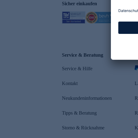
Sicher einkaufen
Service & Beratung
Z
Service & Hilfe
Kontakt
L
Neukundeninformationen
R
Tipps & Beratung
R
Storno & Rücknahme
K