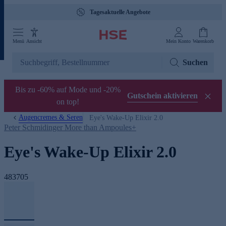
Tagesaktuelle Angebote
Menü
Ansicht
Mein Konto
Warenkorb
Suchen
Bis zu -60% auf Mode und -20%
Gutschein aktivieren
on top!
Augencremes & Seren
Eye's Wake-Up Elixir 2.0
Peter Schmidinger More than Ampoules+
Eye's Wake-Up Elixir 2.0
483705