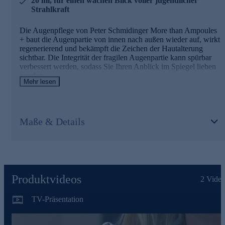
20 ml, für einen wachen Blick voller jugendlicher
sichtbar
Strahlkraft
CARRAGEENAN
Die Augenpflege von Peter Schmidinger More than Ampoules
+ baut die Augenpartie von innen nach außen wieder auf, wirkt
Hochmolekulare & hydrophile Polysaccharide aus
regenerierend und bekämpft die Zeichen der Hautalterung
Rotalgen
sichtbar. Die Integrität der fragilen Augenpartie kann spürbar
Reduziert merklich feine Linien und Fältchen
verbessert werden, sodass Sie Ihren Anblick im Spiegel lieben
werden.
Bequem online bestellen, ausprobieren und begeistert
Mehr lesen
sein.
Die Hauptinhaltsstoffe des Augen-Elixiers
OPEN SEA
Maße & Details
Multiaktiver Wirkstoff mit bemerkenswerten marinen
Molekülen aus der Tiefe des Atlantiks
Kann sichtbar die Augenkontur auf mehreren Ebenen
verjüngern
Produktvideos
NEW - ANGEL-EYE
2
Video
Kombination aus Sanghwang-Mushroom und weiblichen
TV-Präsentation
Ginseng
Stärkt spürbar die extrazelluläre Matrix und die
Hautbarriere