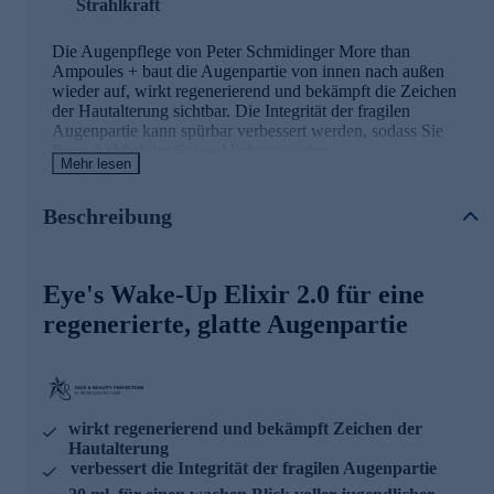
Strahlkraft
Die Augenpflege von Peter Schmidinger More than
Ampoules + baut die Augenpartie von innen nach außen
wieder auf, wirkt regenerierend und bekämpft die Zeichen
der Hautalterung sichtbar. Die Integrität der fragilen
Augenpartie kann spürbar verbessert werden, sodass Sie
Ihren Anblick im Spiegel lieben werden.
Mehr lesen
Die Hauptinhaltsstoffe des Augen-Elixiers
Beschreibung
OPEN SEA
Multiaktiver Wirkstoff mit bemerkenswerten marinen
Eye's Wake-Up Elixir 2.0 für eine
Molekülen aus der Tiefe des Atlantiks
Kann sichtbar die Augenkontur auf mehreren Ebenen
regenerierte, glatte Augenpartie
verjüngern
NEW - ANGEL-EYE
Kombination aus Sanghwang-Mushroom und
wirkt regenerierend und bekämpft Zeichen der
weiblichen Ginseng
Hautalterung
Stärkt spürbar die extrazelluläre Matrix und die
verbessert die Integrität der fragilen Augenpartie
Hautbarriere
Stärkt die Kapillaren und verbessert die Mikrozirkulation