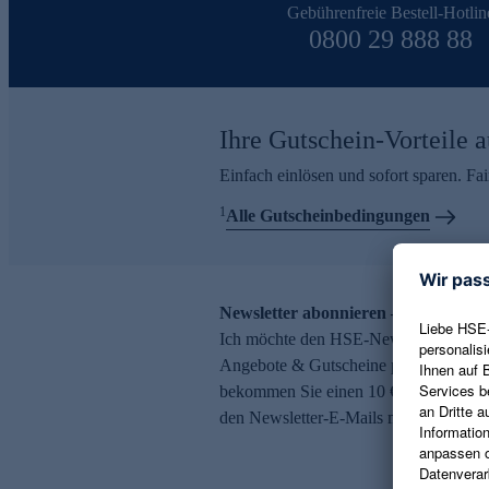
Gebührenfreie Bestell-Hotlin
0800 29 888 88
Ihre Gutschein-Vorteile a
Einfach einlösen und sofort sparen. F
1
Alle Gutscheinbedingungen
Newsletter abonnieren – 10 € Gutsch
Ich möchte den HSE-Newsletter abonni
Angebote & Gutscheine per E-Mail erh
bekommen Sie einen 10 € Gutschein. Ei
den Newsletter-E-Mails möglich.