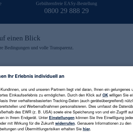
e
Gebührenfreie EASy-Bestellung
0800 29 888 29
uf einen Blick
aire Bedingungen und volle Transparenz.
ein erhalten
eren und aktuelle Trends,
E-Mail-Adresse eingeben
alten. Als Dankeschön
ne Abmeldung ist jederzeit in
Es gelten die
Datenschutzrichtlinien
un