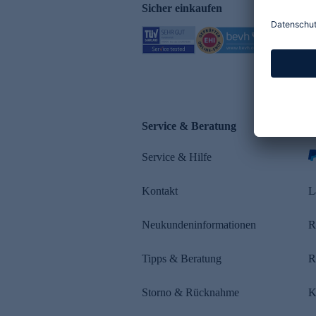
Sicher einkaufen
Service & Beratung
Z
Service & Hilfe
s
Kontakt
L
Neukundeninformationen
R
Tipps & Beratung
R
Storno & Rücknahme
K