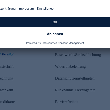
Kundenbewertung
ahlung
Rechtliches
Beschwerde/Streitschlichtung
astschrift
Widerrufsbelehrung
echnung
Datenschutzeinstellungen
atenkauf
Rücknahme Elektrogeräte
reditkarte
Barrierefreiheit