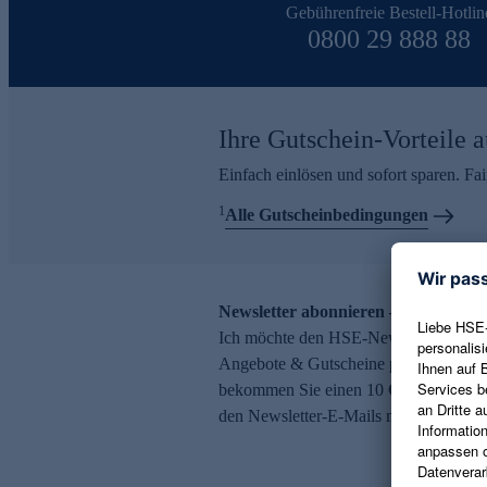
Gebührenfreie Bestell-Hotlin
0800 29 888 88
Ihre Gutschein-Vorteile a
Einfach einlösen und sofort sparen. F
1
Alle Gutscheinbedingungen
Newsletter abonnieren – 10 € Gutsch
Ich möchte den HSE-Newsletter abonni
Angebote & Gutscheine per E-Mail erh
bekommen Sie einen 10 € Gutschein. Ei
den Newsletter-E-Mails möglich.