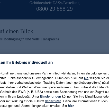
e
Gebührenfreie EASy-Bestellung
0800 29 888 29
uf einen Blick
aire Bedingungen und volle Transparenz.
ein erhalten
eren und aktuelle Trends,
E-Mail-Adresse eingeben
alten. Als Dankeschön
ne Abmeldung ist jederzeit in
Es gelten die
Datenschutzrichtlinien
un