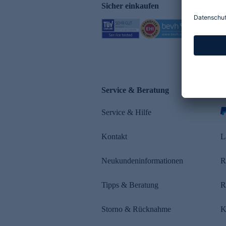
Sicher einkaufen
Service & Beratung
Z
Service & Hilfe
Kontakt
L
Neukundeninformationen
R
Tipps & Beratung
R
Storno & Rücknahme
K