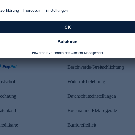
Kundenbewertung
ahlung
Rechtliches
Beschwerde/Streitschlichtung
astschrift
Widerrufsbelehrung
echnung
Datenschutzeinstellungen
atenkauf
Rücknahme Elektrogeräte
reditkarte
Barrierefreiheit