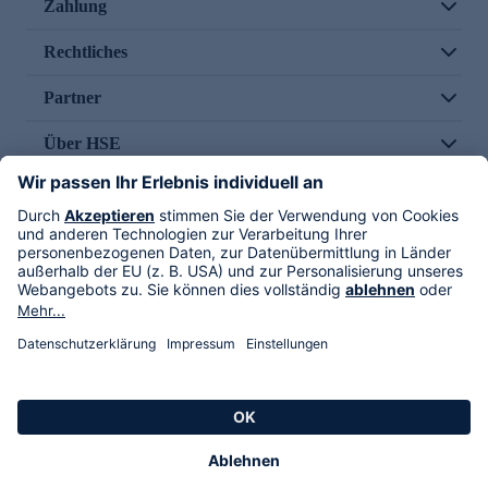
Zahlung
Rechtliches
Partner
Über HSE
Im TV
HSE International
Versand durch
Folge uns
AGB
Datenschutz
Impressum
Alle Rechte vorbehalten. Alle Preise inkl. gesetzlicher MwSt., zzgl. Versandkosten.