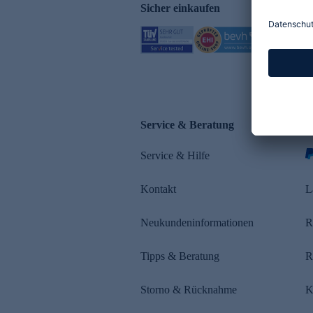
Sicher einkaufen
Service & Beratung
Z
Service & Hilfe
s
Kontakt
L
Neukundeninformationen
R
Tipps & Beratung
R
Storno & Rücknahme
K