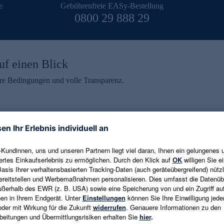
e
Gebührenfreie EASy-Bestellung
0800 29 888 29
uf einen Blick
aire Bedingungen und volle Transparenz.
ein erhalten
eren und aktuelle Trends,
E-Mail-Adresse eingeben
alten. Als Dankeschön
ne Abmeldung ist jederzeit in
Es gelten die
Datenschutzrichtlinien
un