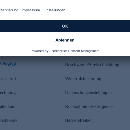
Kundenbewertung
ahlung
Rechtliches
Beschwerde/Streitschlichtung
astschrift
Widerrufsbelehrung
echnung
Datenschutzeinstellungen
atenkauf
Rücknahme Elektrogeräte
reditkarte
Barrierefreiheit