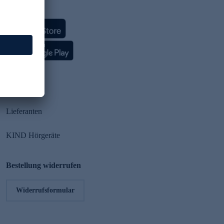
HSE App
Partner
Lieferanten
KIND Hörgeräte
Bestellung widerrufen
Widerrufsformular