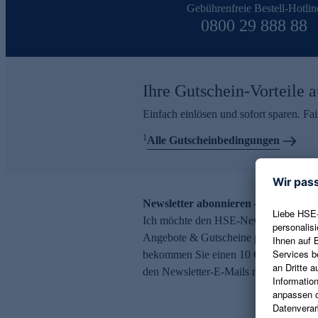
Gebührenfreie Bestell-Hotlin
0800 29 888 88
Ihre Gutschein-Vorteile a
Einfach einlösen und sofort sparen. F
1
Alle Gutscheinbedingungen
Newsletter abonnieren – 10 € Gutsch
Ich möchte den HSE-Newsletter abonni
Angebote & Gutscheine per E-Mail erh
bekommen Sie einen 10 € Gutschein. Ei
den Newsletter-E-Mails möglich.