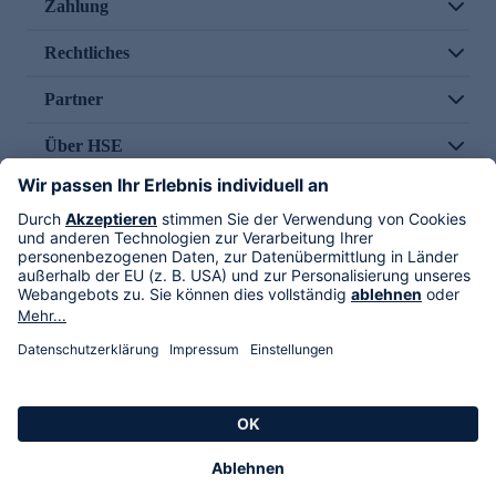
Zahlung
Rechtliches
Partner
Über HSE
Im TV
HSE International
Versand durch
Folge uns
AGB
Datenschutz
Impressum
Alle Rechte vorbehalten. Alle Preise inkl. gesetzlicher MwSt., zzgl. Versandkosten.