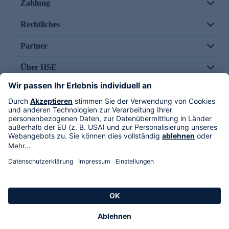
Zahlung
Rechtliches
Partner
Über HSE
Im TV
HSE International
Versand durch
Folge uns
AGB
Datenschutz
Impressum
Alle Rechte vorbehalten. Alle Preise inkl. gesetzlicher MwSt., zzgl. Versandkosten.