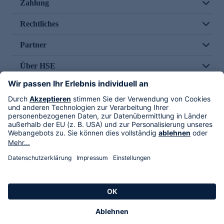
Zahlung
Rechtliches
Partner
Über HSE
Im TV
HSE International
Versand durch
Folge uns
AGB
Datenschutz
Impressum
Alle Rechte vorbehalten. Alle Preise inkl. gesetzlicher MwSt., zzgl. Versandkosten.