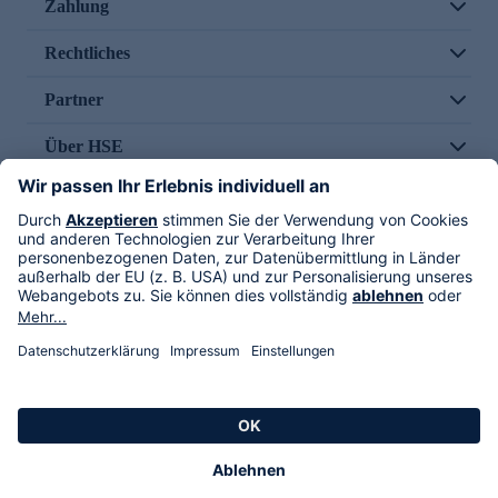
Zahlung
Rechtliches
Partner
Über HSE
Im TV
HSE International
Versand durch
Folge uns
AGB
Datenschutz
Impressum
Alle Rechte vorbehalten. Alle Preise inkl. gesetzlicher MwSt., zzgl. Versandkosten.