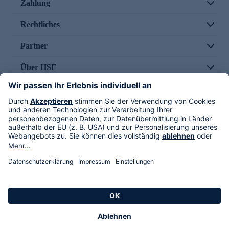
Zahlung
Rechtliches
Partner
Über HSE
Im TV
HSE International
Versand durch
Folge uns
AGB
Datenschutz
Impressum
Alle Rechte vorbehalten. Alle Preise inkl. gesetzlicher MwSt., zzgl. Versandkosten.