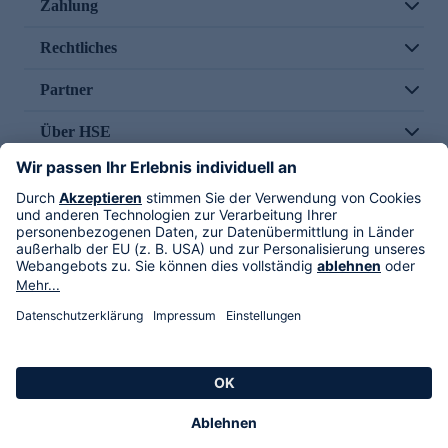
Zahlung
Rechtliches
Partner
Über HSE
Im TV
HSE International
Versand durch
Folge uns
AGB
Datenschutz
Impressum
Alle Rechte vorbehalten. Alle Preise inkl. gesetzlicher MwSt., zzgl. Versandkosten.