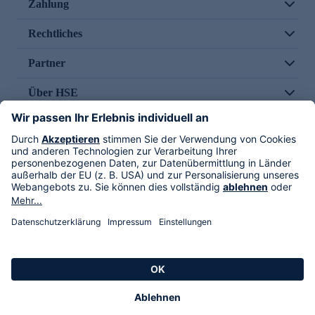
Zahlung
Rechtliches
Partner
Über HSE
Im TV
HSE International
Versand durch
Folge uns
AGB
Datenschutz
Impressum
Alle Rechte vorbehalten. Alle Preise inkl. gesetzlicher MwSt., zzgl. Versandkosten.