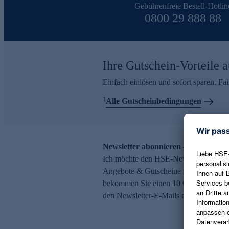
Gebührenfreie Bestell-Hotlin
0800 29 888 88
Ihre Gutschein-Vorteile a
Einfach einlösen und sofort sparen. F
1
Alle Gutscheinbedingungen
Newsletter abonnieren – 10 € Gutsch
Ich möchte den HSE-Newsletter abonni
Angebote & Gutscheine per E-Mail erh
bekommen Sie einen 10 € Gutschein. Ei
den Newsletter-E-Mails möglich.