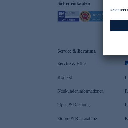
Sicher einkaufen
Service & Beratung
Z
Service & Hilfe
s
Kontakt
L
Neukundeninformationen
R
Tipps & Beratung
R
Storno & Rücknahme
K