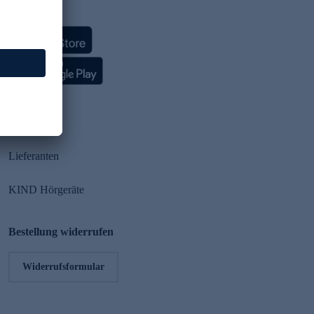
HSE App
Partner
Lieferanten
KIND Hörgeräte
Bestellung widerrufen
Widerrufsformular