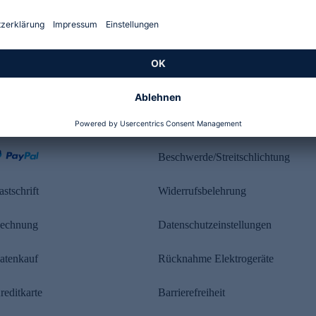
Kundenbewertung
ahlung
Rechtliches
Beschwerde/Streitschlichtung
astschrift
Widerrufsbelehrung
echnung
Datenschutzeinstellungen
atenkauf
Rücknahme Elektrogeräte
reditkarte
Barrierefreiheit