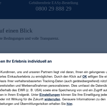
e
Gebührenfreie EASy-Bestellung
0800 29 888 29
uf einen Blick
aire Bedingungen und volle Transparenz.
ein erhalten
eren und aktuelle Trends,
E-Mail-Adresse eingeben
alten. Als Dankeschön
ne Abmeldung ist jederzeit in
Es gelten die
Datenschutzrichtlinien
un