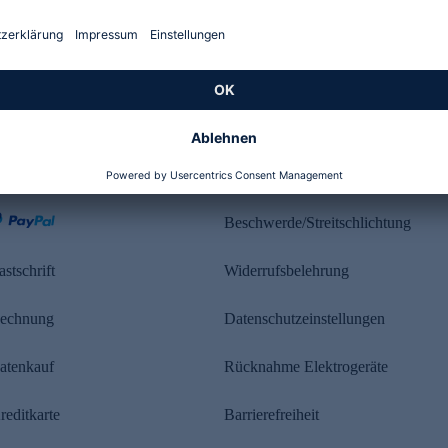
Kundenbewertung
ahlung
Rechtliches
Beschwerde/Streitschlichtung
astschrift
Widerrufsbelehrung
echnung
Datenschutzeinstellungen
atenkauf
Rücknahme Elektrogeräte
reditkarte
Barrierefreiheit