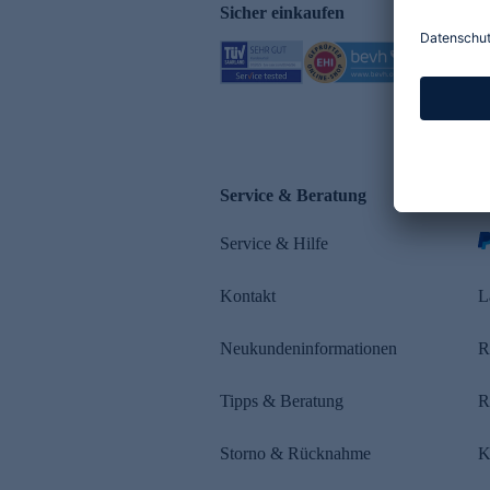
Sicher einkaufen
Service & Beratung
Z
Service & Hilfe
s
Kontakt
L
Neukundeninformationen
R
Tipps & Beratung
R
Storno & Rücknahme
K