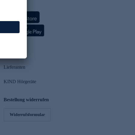
HSE App
Partner
Lieferanten
KIND Hörgeräte
Bestellung widerrufen
Widerrufsformular