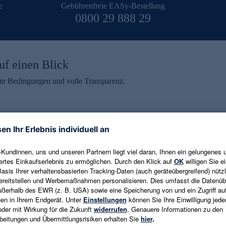
e
Gebührenfreie EASy-Bestellung
0800 29 888 29
uf einen Blick
aire Bedingungen und volle Transparenz.
ein erhalten
eren und aktuelle Trends,
E-Mail-Adresse eingeben
alten. Als Dankeschön
ne Abmeldung ist jederzeit in
Es gelten die
Datenschutzrichtlinien
un