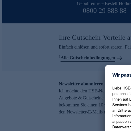
Gebührenfreie Bestell-Hotlin
0800 29 888 88
Ihre Gutschein-Vorteile a
Einfach einlösen und sofort sparen. F
1
Alle Gutscheinbedingungen
Newsletter abonnieren – 10 € Gutsch
Ich möchte den HSE-Newsletter abonni
Angebote & Gutscheine per E-Mail erh
bekommen Sie einen 10 € Gutschein. Ei
den Newsletter-E-Mails möglich.