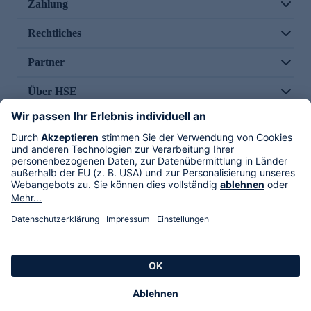
Zahlung
Rechtliches
Partner
Über HSE
Im TV
HSE International
Versand durch
Folge uns
AGB
Datenschutz
Impressum
Alle Rechte vorbehalten. Alle Preise inkl. gesetzlicher MwSt., zzgl. Versandkosten.