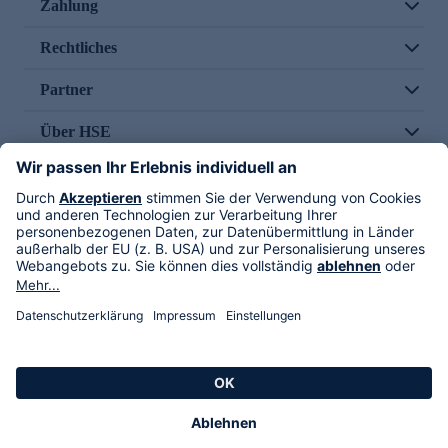
Zahlung
Rechtliches
Partner
Über HSE
Im TV
HSE International
Versand durch
Folge uns
AGB
Datenschutz
Impressum
Alle Rechte vorbehalten. Alle Preise inkl. gesetzlicher MwSt., zzgl. Versandkosten.