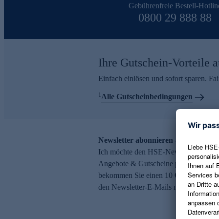
Gebührenfreie Bestell-Hotlin
0800 29 888 88
Ihre Gutschein-Vorteile a
Einfach einlösen und sofort sparen. F
1
Alle Gutscheinbedingungen
Newsletter abonnieren – 10 € Gutsch
Ich möchte den HSE-Newsletter abonni
Angebote & Gutscheine per E-Mail erh
bekommen Sie einen 10 € Gutschein. Ei
den Newsletter-E-Mails möglich.