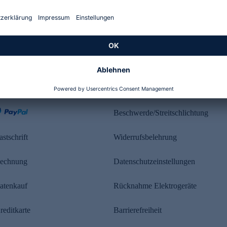
Kundenbewertung
ahlung
Rechtliches
Beschwerde/Streitschlichtung
astschrift
Widerrufsbelehrung
echnung
Datenschutzeinstellungen
atenkauf
Rücknahme Elektrogeräte
reditkarte
Barrierefreiheit