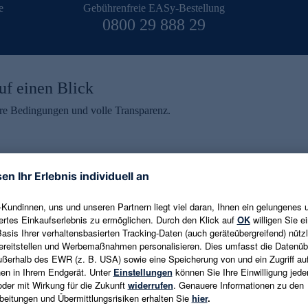
e
Gebührenfreie EASy-Bestellung
0800 29 888 29
uf einen Blick
aire Bedingungen und volle Transparenz.
ein erhalten
eren und aktuelle Trends,
E-Mail-Adresse eingeben
alten. Als Dankeschön
ne Abmeldung ist jederzeit in
Es gelten die
Datenschutzrichtlinien
un