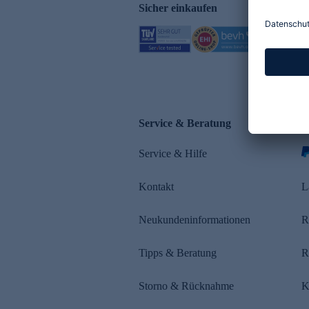
Sicher einkaufen
Service & Beratung
Z
Service & Hilfe
s
Kontakt
L
Neukundeninformationen
R
Tipps & Beratung
R
Storno & Rücknahme
K