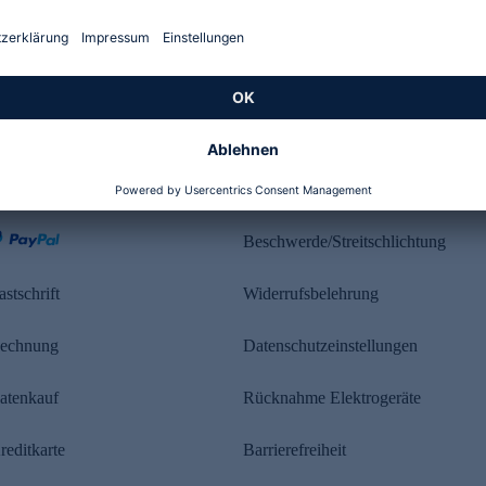
Kundenbewertung
ahlung
Rechtliches
Beschwerde/Streitschlichtung
astschrift
Widerrufsbelehrung
echnung
Datenschutzeinstellungen
atenkauf
Rücknahme Elektrogeräte
reditkarte
Barrierefreiheit