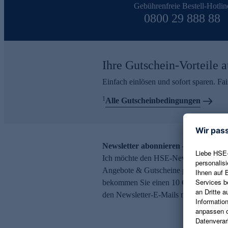
Gebührenfreie Bestell-Hotlin
0800 29 888 88
Ihre Gutschein-Vorteile a
Einfach einlösen und sofort sparen. F
1
Alle Gutscheinbedingungen
Newsletter abonnieren – 10 € Gutsch
Ich möchte den HSE-Newsletter abonni
Angebote & Gutscheine per E-Mail erh
bekommen Sie einen 10 € Gutschein. Ei
den Newsletter-E-Mails möglich.