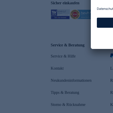
Sicher einkaufen
Service & Beratung
Z
Service & Hilfe
Kontakt
L
Neukundeninformationen
R
Tipps & Beratung
R
Storno & Rücknahme
K