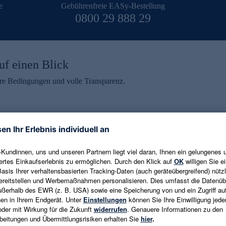
e
Gebührenfreie EASy-Bestellung
0800 29 888 29
uf einen Blick
aire Bedingungen und volle Transparenz.
ein erhalten
eren und aktuelle Trends,
E-Mail-Adresse eingeben
alten. Als Dankeschön
ne Abmeldung ist jederzeit in
Es gelten die
Datenschutzrichtlinien
un