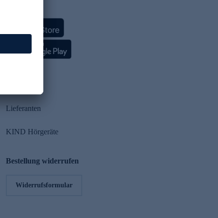
HSE App
Partner
Lieferanten
KIND Hörgeräte
Bestellung widerrufen
Widerrufsformular