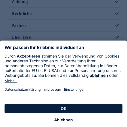
Zahlung
Rechtliches
Partner
Über HSE
Im TV
HSE International
Versand durch
Folge uns
AGB
Datenschutz
Impressum
Alle Rechte vorbehalten. Alle Preise inkl. gesetzlicher MwSt., zzgl. Versandkosten.