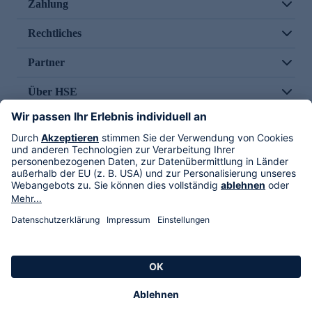
Zahlung
Rechtliches
Partner
Über HSE
Im TV
HSE International
Versand durch
Folge uns
AGB
Datenschutz
Impressum
Alle Rechte vorbehalten. Alle Preise inkl. gesetzlicher MwSt., zzgl. Versandkosten.