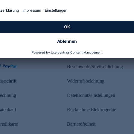
Kundenbewertung
ahlung
Rechtliches
Beschwerde/Streitschlichtung
astschrift
Widerrufsbelehrung
echnung
Datenschutzeinstellungen
atenkauf
Rücknahme Elektrogeräte
reditkarte
Barrierefreiheit