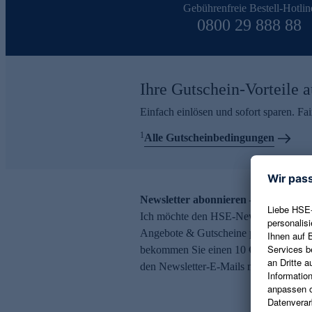
Gebührenfreie Bestell-Hotlin
0800 29 888 88
Ihre Gutschein-Vorteile a
Einfach einlösen und sofort sparen. F
1
Alle Gutscheinbedingungen
Newsletter abonnieren – 10 € Gutsch
Ich möchte den HSE-Newsletter abonni
Angebote & Gutscheine per E-Mail erh
bekommen Sie einen 10 € Gutschein. Ei
den Newsletter-E-Mails möglich.