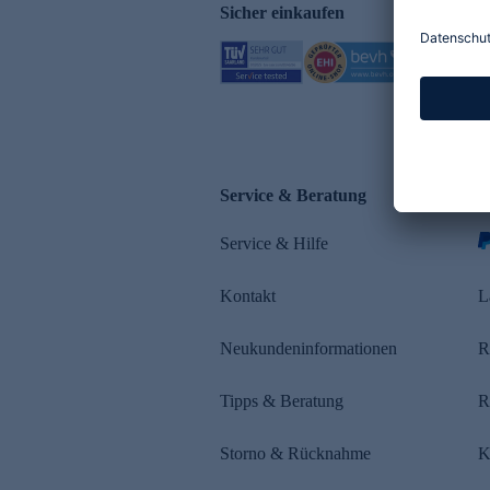
Sicher einkaufen
Service & Beratung
Z
Service & Hilfe
s
Kontakt
L
Neukundeninformationen
R
Tipps & Beratung
R
Storno & Rücknahme
K