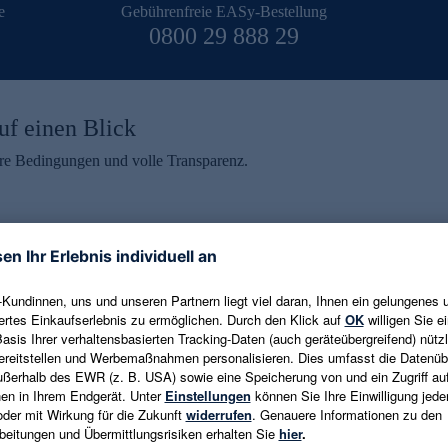
e
Gebührenfreie EASy-Bestellung
0800 29 888 29
uf einen Blick
aire Bedingungen und volle Transparenz.
ein erhalten
eren und aktuelle Trends,
E-Mail-Adresse eingeben
alten. Als Dankeschön
ne Abmeldung ist jederzeit in
Es gelten die
Datenschutzrichtlinien
un