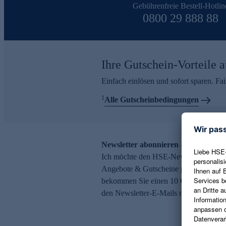
Gebührenfreie Bestell-Hotlin
0800 29 888 88
Ihre Gutschein-Vorteile a
Einfach einlösen und sofort sparen. F
1
Alle Gutscheinbedingungen
Newsletter abonnieren – 10 € Gutsch
Ich möchte den HSE-Newsletter abonni
Angebote & Gutscheine per E-Mail erh
bekommen Sie einen 10 € Gutschein. Ei
den Newsletter-E-Mails möglich.