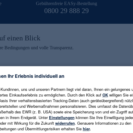
e
Gebührenfreie EASy-Bestellung
0800 29 888 29
uf einen Blick
aire Bedingungen und volle Transparenz.
ein erhalten
eren und aktuelle Trends,
E-Mail-Adresse eingeben
alten. Als Dankeschön
ne Abmeldung ist jederzeit in
Es gelten die
Datenschutzrichtlinien
un