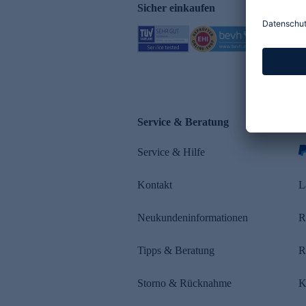
Sicher einkaufen
Service & Beratung
Z
Service & Hilfe
s
Kontakt
L
Neukundeninformationen
R
Tipps & Beratung
R
Storno & Rücknahme
K