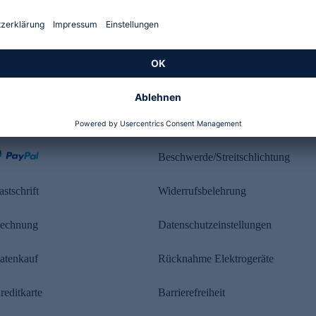
Kundenbewertung
ahlung
Rechtliches
Beschwerde/Streitschlichtung
astschrift
Widerrufsbelehrung
echnung
Datenschutzeinstellungen
atenkauf
Rücknahme Elektrogeräte
reditkarte
Barrierefreiheit