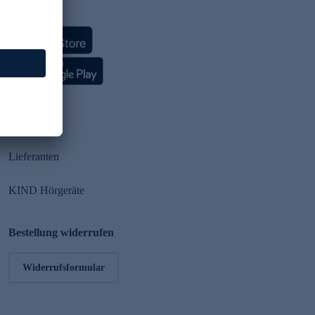
HSE App
Partner
Lieferanten
KIND Hörgeräte
Bestellung widerrufen
Widerrufsformular