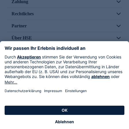
Zahlung
Rechtliches
Partner
Über HSE
Im TV
HSE International
Versand durch
Folge uns
AGB
Datenschutz
Impressum
Alle Rechte vorbehalten. Alle Preise inkl. gesetzlicher MwSt., zzgl. Versandkosten.