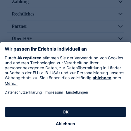
Zahlung
Rechtliches
Partner
Über HSE
Im TV
HSE International
Versand durch
Folge uns
AGB
Datenschutz
Impressum
Alle Rechte vorbehalten. Alle Preise inkl. gesetzlicher MwSt., zzgl. Versandkosten.