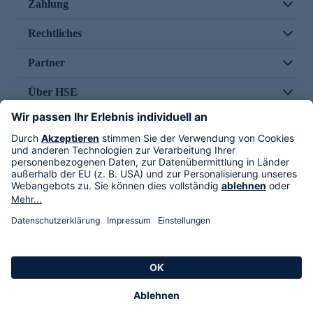
Zahlung
Rechtliches
Partner
Über HSE
Im TV
HSE International
Versand durch
Folge uns
AGB
Datenschutz
Impressum
Alle Rechte vorbehalten. Alle Preise inkl. gesetzlicher MwSt., zzgl. Versandkosten.