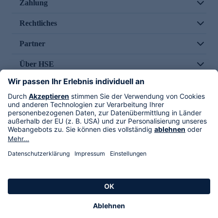
Zahlung
Rechtliches
Partner
Über HSE
Im TV
HSE International
Versand durch
Folge uns
AGB
Datenschutz
Impressum
Alle Rechte vorbehalten. Alle Preise inkl. gesetzlicher MwSt., zzgl. Versandkosten.