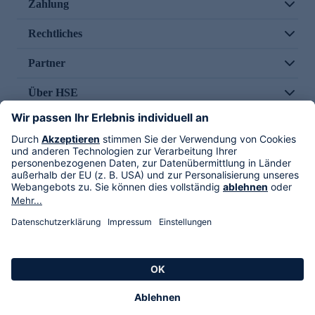
Zahlung
Rechtliches
Partner
Über HSE
Im TV
HSE International
Versand durch
Folge uns
AGB
Datenschutz
Impressum
Alle Rechte vorbehalten. Alle Preise inkl. gesetzlicher MwSt., zzgl. Versandkosten.