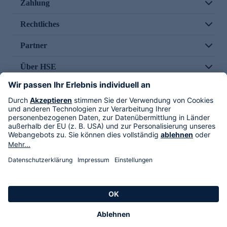
Zahlung
Rechtliches
Partner
Über HSE
Im TV
HSE International
Versand durch
Folge uns
AGB
Datenschutz
Impressum
Alle Rechte vorbehalten. Alle Preise inkl. gesetzlicher MwSt., zzgl. Versandkosten.