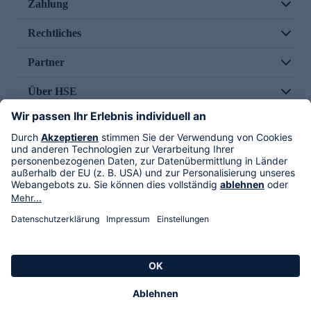
Zahlung
Rechtliches
Partner
Über HSE
Im TV
HSE International
Versand durch
Folge uns
AGB
Datenschutz
Impressum
Alle Rechte vorbehalten. Alle Preise inkl. gesetzlicher MwSt., zzgl. Versandkosten.