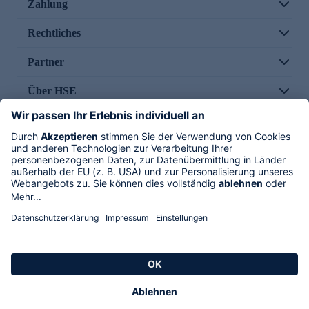
Zahlung
Rechtliches
Partner
Über HSE
Im TV
HSE International
Versand durch
Folge uns
AGB
Datenschutz
Impressum
Alle Rechte vorbehalten. Alle Preise inkl. gesetzlicher MwSt., zzgl. Versandkosten.